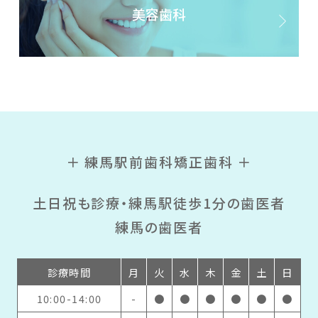
美容歯科
＋ 練馬駅前歯科矯正歯科 ＋
土日祝も診療・練馬駅徒歩1分の歯医者
練馬の歯医者
診療時間
月
火
水
木
金
土
日
10:00-14:00
-
●
●
●
●
●
●